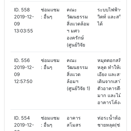
ID. 558
ซ่อมแซม
คณะ
ระบบไฟฟ้าซ็อต ท
2019-12-
: อื่นๆ
วัฒนธรรม
วิตท์ และสวิตท์ใช
09
สิ่งแวดล้อม
ได้
13:03:55
ฯ มศว
องครักษ์
(ศูนย์วิจัย
ID. 556
ซ่อมแซม
คณะ
หมุดตอกสลิงยึด
2019-12-
: อื่นๆ
วัฒนธรรม
หลุด ทำให้เสาไฟ
09
สิ่งแวด
เอียง และสายไฟฟ
12:57:50
ล้อมฯ
เดินจากเสาไฟฟ้
(ศูนย์วิจัย 1)
ตัวอาคารตึงเป็น
มาก และไม้ที่ติด
อาคารโค้งงอผิด
ID. 554
ซ่อมแซม
อาคาร
ท่อระนํ้าห้องอาบ
2019-12-
: อื่นๆ
สโมสร
ชายหลุด(ซ่อมแล