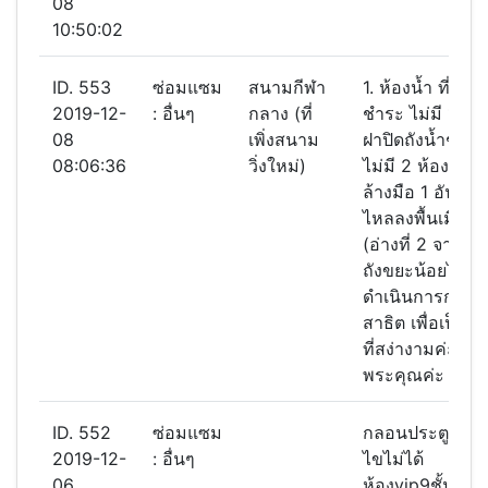
08
10:50:02
ID. 553
ซ่อมแซม
สนามกีฬา
1. ห้องน้ำ ที่แข
2019-12-
: อื่นๆ
กลาง (ที่
ชำระ ไม่มี 1 ห้อ
08
เพิ่งสนาม
ฝาปิดถังน้ำชักโ
08:06:36
วิ่งใหม่)
ไม่มี 2 ห้อง 3. อ
ล้างมือ 1 อัน รั่ว
ไหลลงพื้นเมื่อล้
(อ่างที่ 2 จากซ้า
ถังขยะน้อยไป 
ดำเนินการก่อนก
สาธิต เพื่อเป็นเ
ที่สง่างามค่ะ ขิบ
พระคุณค่ะ
ID. 552
ซ่อมแซม
กลอนประตูตกกุ
2019-12-
: อื่นๆ
ไขไม่ได้
06
ห้องvip9ชั้น4(ด