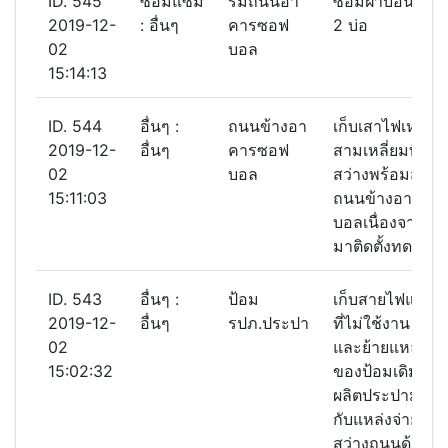
ID. 545
ซ่อมแซม
ริมถนนอา
ซ่อมฝาบ่อน้ำเสี
2019-12-
: อื่นๆ
คารซอฟ
2 บ่อ
02
บอล
15:14:13
ID. 544
อื่นๆ :
ถนนข้างอา
เก็บเสาไฟเหล็ก
2019-12-
อื่นๆ
คารซอฟ
สามเหลี่ยมที่ติ
02
บอล
สว่างพร้อมสายไฟ
15:11:03
ถนนข้างอาคาร
บอลเนื่องจากมี
มาติดตั้งทดแทน
ID. 543
อื่นๆ :
ป้อม
เก็บสายไฟและ
2019-12-
อื่นๆ
รปภ.ประปา
ที่ไม่ใช้งาน 2 โ
02
และย้ายแหล่งจ่
15:02:32
ของป้อมเดิมใช้ที
ผลิตประปามาใช้
กับแหล่งจ่ายไฟ
สว่างถนนด้านน