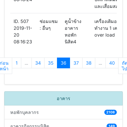
และเสื่อมสภาพ
ID. 507
ซ่อมแซม
คูน้ำข้าง
เครื่องเติมอากาศ
2019-11-
: อื่นๆ
อาคาร
ทำงาน 1 เครื่องต
20
หอพัก
over load
08:16:23
นิสิต4
ก่อน
1
...
34
35
36
37
38
...
40
ถั
หน้า
ไป
อาคาร
หอพักบุคลากร
2108
อาคารกิจกรรมนิสิต
149