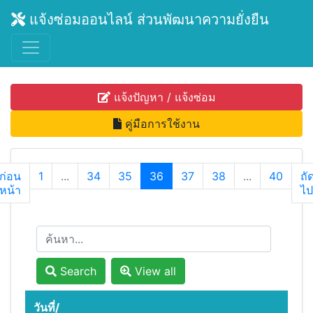
แจ้งซ่อมออนไลน์ ส่วนพัฒนาความยั่งยืน
แจ้งปัญหา / แจ้งซ่อม
คู่มือการใช้งาน
ก่อน
1
...
34
35
36
37
38
...
40
ถั
หน้า
ไป
Search
View all
วันที่/