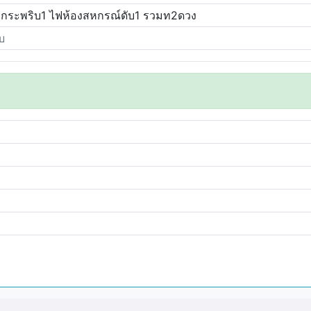
น3กระพริบ1 ไฟห้องสหกรณ์ดับ1 รวมท2ดวง
บ