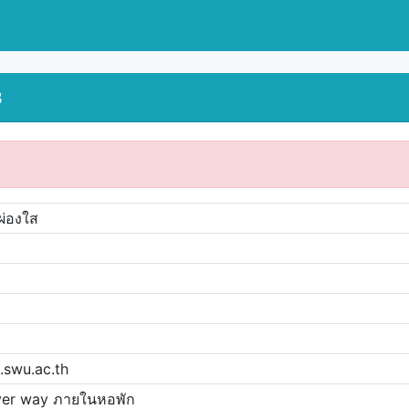
3
ผ่องใส
swu.ac.th
ver way ภายในหอพัก