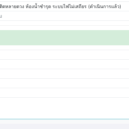
่ติดหลายดวง ห้องน้ำชำรุด ระบบไฟไม่เสถียร (ดำเนินการแล้ว)
บ