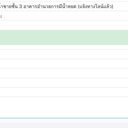
ำชายชั้น 3 อาคารอำนวยการมีน้ำหยด (แจ้งทางไลน์แล้ว)
บ